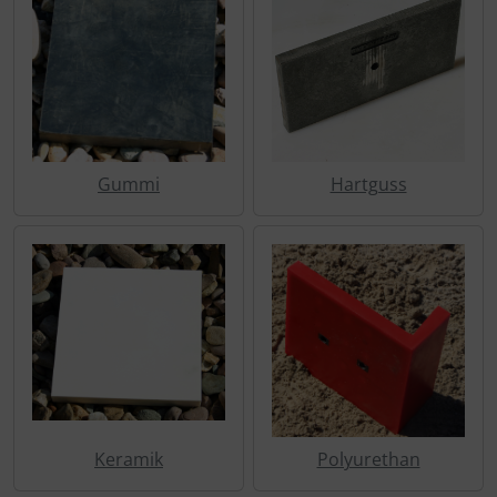
Schraubenschutz
Spezialschrauben
Gummi
Hartguss
Keramik
Polyurethan