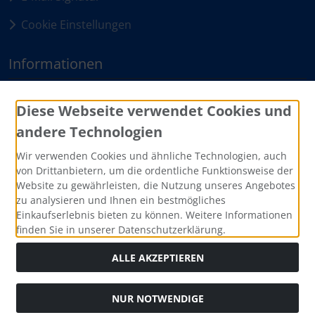
Cookie Einstellungen
Informationen
Sitemap
Diese Webseite verwendet Cookies und
andere Technologien
Zahlungsmethoden
Wir verwenden Cookies und ähnliche Technologien, auch
von Drittanbietern, um die ordentliche Funktionsweise der
Website zu gewährleisten, die Nutzung unseres Angebotes
zu analysieren und Ihnen ein bestmögliches
Einkaufserlebnis bieten zu können. Weitere Informationen
finden Sie in unserer Datenschutzerklärung.
ALLE AKZEPTIEREN
Social Media
NUR NOTWENDIGE