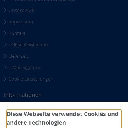
Unsere AGB
Impressum
Kontakt
FAIRschleißtechnik
Lieferzeit
E-Mail Signatur
Cookie Einstellungen
Informationen
Sitemap
Diese Webseite verwendet Cookies und
andere Technologien
Zahlungsmethoden