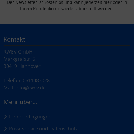
Schraubenschutz
Der Newsletter ist kostenlos und kann jederzeit hier oder in
Ihrem Kundenkonto wieder abbestellt werden.
Spezialschrauben
Kontakt
RWEV GmbH
Markgrafstr. 5
30419 Hannover
Telefon: 0511483028
Mail: info@rwev.de
Mehr über...
Lieferbedingungen
Privatsphäre und Datenschutz