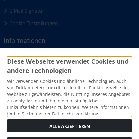
E-Mail Signatur
Cookie Einstellungen
Informationen
Sitemap
Diese Webseite verwendet Cookies und
andere Technologien
Zahlungsmethoden
Wir verwenden Cookies und ähnliche Technologien, auch
von Drittanbietern, um die ordentliche Funktionsweise der
Website zu gewährleisten, die Nutzung unseres Angebotes
zu analysieren und Ihnen ein bestmögliches
Einkaufserlebnis bieten zu können. Weitere Informationen
finden Sie in unserer Datenschutzerklärung.
ALLE AKZEPTIEREN