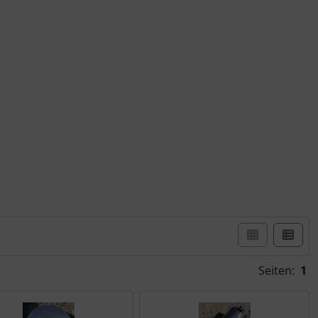
er Box- oder Listenansicht wählen.
Seiten:
1