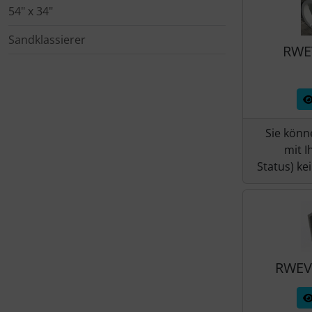
Schraubenschutz
54" x 34"
Spezialschrauben
Sandklassierer
RWE
Sie könn
mit I
Status) ke
RWEV