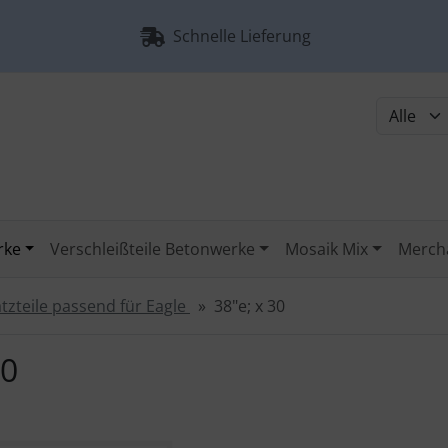
Schnelle Lieferung
rke
Verschleißteile Betonwerke
Mosaik Mix
Merch
tzteile passend für Eagle
38"e; x 30
30