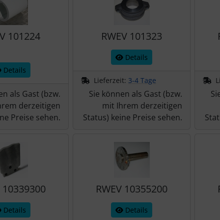
V 101224
RWEV 101323
Details
Details
Lieferzeit:
3-4 Tage
L
en als Gast (bzw.
Sie können als Gast (bzw.
Si
hrem derzeitigen
mit Ihrem derzeitigen
ine Preise sehen.
Status) keine Preise sehen.
Stat
 10339300
RWEV 10355200
Details
Details