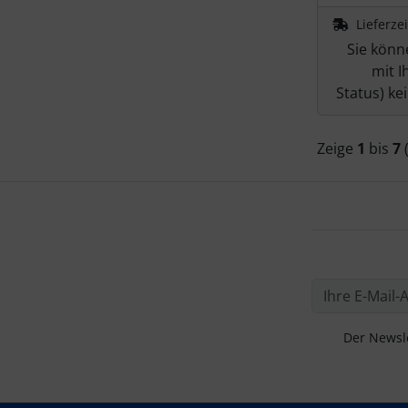
Lieferze
Sie könn
mit I
Status) ke
Zeige
1
bis
7
Der Newsle