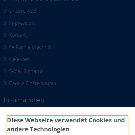
Unsere AGB
Impressum
Kontakt
FAIRschleißtechnik
Lieferzeit
E-Mail Signatur
Cookie Einstellungen
Informationen
Sitemap
Diese Webseite verwendet Cookies und
andere Technologien
Zahlungsmethoden