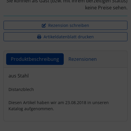
Sie können als Gast (bzw. mit Ihrem derzeitigen Status)
Schraubenschutz
keine Preise sehen.
Spezialschrauben
Rezension schreiben
Artikeldatenblatt drucken
Produktbeschreibung
Rezensionen
Produktbeschreibung
aus Stahl
Distanzblech
Diesen Artikel haben wir am 23.08.2018 in unseren
Katalog aufgenommen.