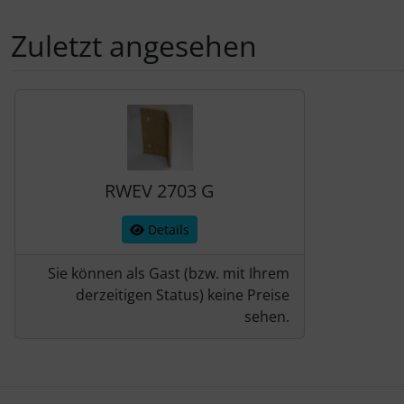
Schraubenschutz
Zuletzt angesehen
Spezialschrauben
Es folgt ein Produktslider - navigieren Sie mit der Tab-Tas
RWEV 2703 G
Details
Sie können als Gast (bzw. mit Ihrem
derzeitigen Status) keine Preise
sehen.