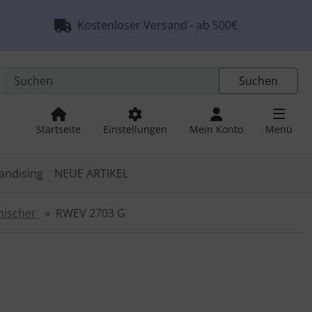
Kostenloser Versand - ab 500€
Suchen
Startseite
Einstellungen
Mein Konto
Menü
andising
NEUE ARTIKEL
mischer
RWEV 2703 G
 navigieren. Zum Vergrößern klicken Sie auf das Bild.