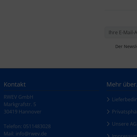
Der Newsle
Kontakt
Mehr über.
RWEV GmbH
Lieferbedi
Markgrafstr. 5
30419 Hannover
Privatsphä
Unsere AG
Telefon: 0511483028
Mail: info@rwev.de
Impressu