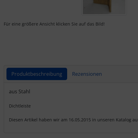
DIN 917
44" x 20'
LESX 3,0
THZ 2250
Für eine größere Ansicht klicken Sie auf das Bild!
DIN 931
44" x 30'
THZ 2250 A
DIN 933
44" x 32'
THZ 3000
DIN 934
46" x 35'
THZ 3000 A
Produktbeschreibung
Rezensionen
DIN 985
48" x 33'
THZ 4500 A
Produktbeschreibung
aus Stahl
Hakenkopf-Gewindeplatte
54" x 34"
Dichtleiste
ISO 10642
Sandklassierer
Diesen Artikel haben wir am 16.05.2015 in unseren Katalog 
Plowbolt