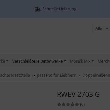
Schnelle Lieferung
rke
Verschleißteile Betonwerke
Mosaik Mix
Merch
scherersatzteile
passend für Liebherr
Doppelwellen
urück-" und "Vor-Button" nutzen, um zwischen den Bildern zu
RWEV 2703 G
Bewertungen:
Bewertungen
(0
)