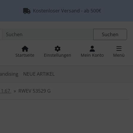
Kostenloser Versand - ab 500€
Suchen
Startseite
Einstellungen
Mein Konto
Menü
andising
NEUE ARTIKEL
 1.67
RWEV 53529 G
 navigieren. Zum Vergrößern klicken Sie auf das Bild.