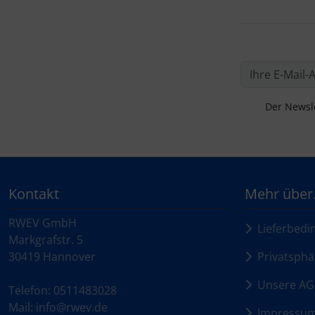
Der Newsle
Kontakt
Mehr über.
RWEV GmbH
Lieferbedi
Markgrafstr. 5
30419 Hannover
Privatsphä
Unsere AG
Telefon: 0511483028
Mail: info@rwev.de
Impressu