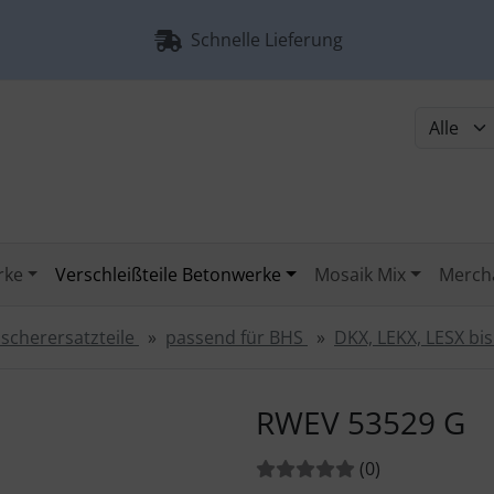
Schnelle Lieferung
rke
Verschleißteile Betonwerke
Mosaik Mix
Merch
scherersatzteile
passend für BHS
DKX, LEKX, LESX bis
urück-" und "Vor-Button" nutzen, um zwischen den Bildern zu
RWEV 53529 G
Bewertungen:
Bewertungen
(0
)