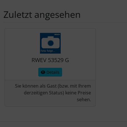
Schraubenschutz
Zuletzt angesehen
Spezialschrauben
Es folgt ein Produktslider - navigieren Sie mit der Tab-Tas
RWEV 53529 G
Details
Sie können als Gast (bzw. mit Ihrem
derzeitigen Status) keine Preise
sehen.